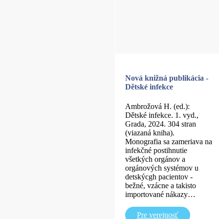
Nová knižná publikácia -
Dětské infekce
Ambrožová H. (ed.):
Dětské infekce. 1. vyd.,
Grada, 2024. 304 stran
(viazaná kniha).
Monografia sa zameriava na
infekčné postihnutie
všetkých orgánov a
orgánových systémov u
detskýcgh pacientov -
bežné, vzácne a takisto
importované nákazy…
Pre verejnosť