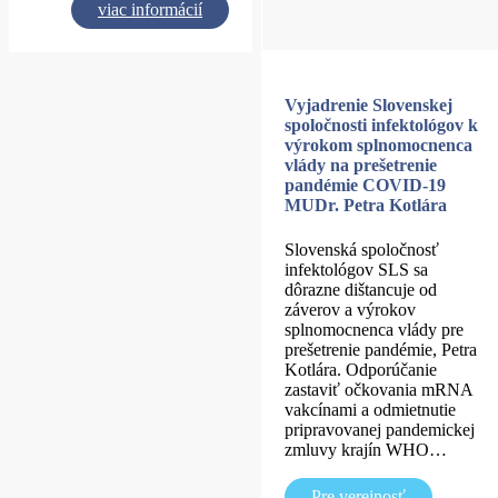
viac informácií
Vyjadrenie Slovenskej
spoločnosti infektológov k
výrokom splnomocnenca
vlády na prešetrenie
pandémie COVID-19
MUDr. Petra Kotlára
Slovenská spoločnosť
infektológov SLS sa
dôrazne dištancuje od
záverov a výrokov
splnomocnenca vlády pre
prešetrenie pandémie, Petra
Kotlára. Odporúčanie
zastaviť očkovania mRNA
vakcínami a odmietnutie
pripravovanej pandemickej
zmluvy krajín WHO…
Pre verejnosť