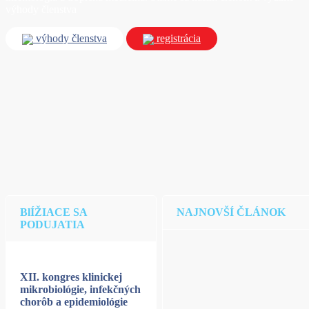
výhody členstva
výhody členstva
registrácia
BlÍŽIACE SA
NAJNOVŠÍ ČLÁNOK
PODUJATIA
XII. kongres klinickej
mikrobiológie, infekčných
chorôb a epidemiológie