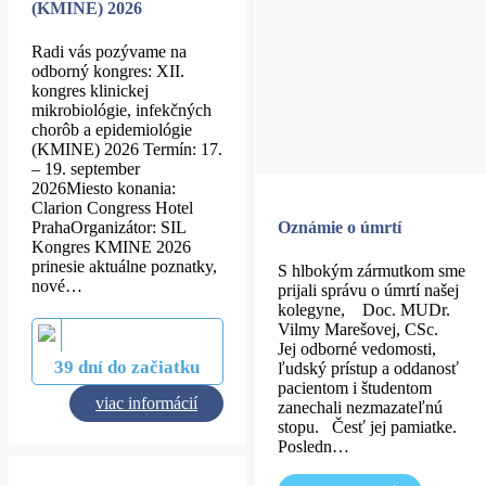
(KMINE) 2026
Radi vás pozývame na
odborný kongres: XII.
kongres klinickej
mikrobiológie, infekčných
chorôb a epidemiológie
(KMINE) 2026 Termín: 17.
– 19. september
2026Miesto konania:
Clarion Congress Hotel
PrahaOrganizátor: SIL
Oznámie o úmrtí
Kongres KMINE 2026
prinesie aktuálne poznatky,
S hlbokým zármutkom sme
nové…
prijali správu o úmrtí našej
kolegyne, Doc. MUDr.
Vilmy Marešovej, CSc.
Jej odborné vedomosti,
39 dní do začiatku
ľudský prístup a oddanosť
pacientom i študentom
viac informácií
zanechali nezmazateľnú
stopu. Česť jej pamiatke.
Posledn…