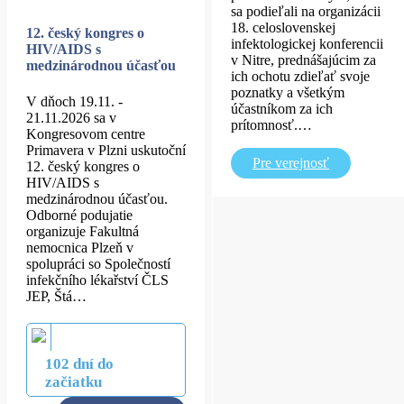
sa podieľali na organizácii
18. celoslovenskej
12. český kongres o
infektologickej konferencii
HIV/AIDS s
v Nitre, prednášajúcim za
medzinárodnou účasťou
ich ochotu zdieľať svoje
poznatky a všetkým
V dňoch 19.11. -
účastníkom za ich
21.11.2026 sa v
prítomnosť.…
Kongresovom centre
Primavera v Plzni uskutoční
Pre verejnosť
12. český kongres o
HIV/AIDS s
medzinárodnou účasťou.
Odborné podujatie
organizuje Fakultná
nemocnica Plzeň v
spolupráci so Společností
infekčního lékařství ČLS
JEP, Štá…
102 dní do
začiatku