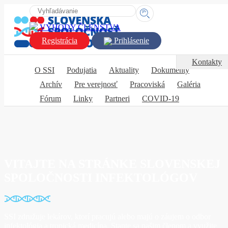
VÝHODY ČLENSTVA
Registrácia
Prihlásenie
Kontakty
O SSI
Podujatia
Aktuality
Dokumenty
Archív
Pre verejnosť
Pracoviská
Galéria
Fórum
Linky
Partneri
COVID-19
VITAJTE NA STRÁNKE SLOVENSKEJ
SPOLOČNOSTI INFEKTOLÓGOV
SSI združuje lekárov, ktorí pracujú alebo majú o záujem o odbor
infektológia a tropická medicína. Stante sa našim členom a využite