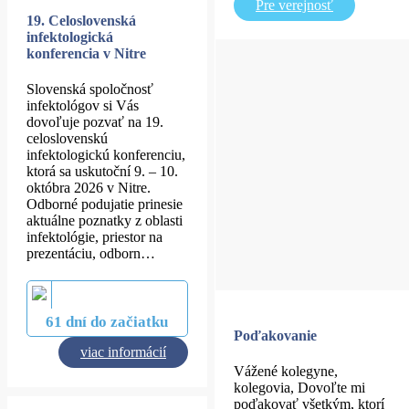
Pre verejnosť
19. Celoslovenská
infektologická
konferencia v Nitre
Slovenská spoločnosť
infektológov si Vás
dovoľuje pozvať na 19.
celoslovenskú
infektologickú konferenciu,
ktorá sa uskutoční 9. – 10.
októbra 2026 v Nitre.
Odborné podujatie prinesie
aktuálne poznatky z oblasti
infektológie, priestor na
prezentáciu, odborn…
61 dní do začiatku
Poďakovanie
viac informácií
Vážené kolegyne,
kolegovia, Dovoľte mi
poďakovať všetkým, ktorí